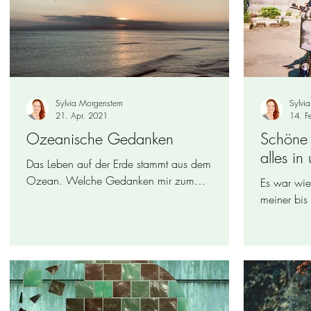
Sylvia Morgenstern
Sylvi
21. Apr. 2021
14. F
Ozeanische Gedanken
Schöne 
alles in 
Das Leben auf der Erde stammt aus dem
Ozean. Welche Gedanken mir zum
Es war wie
Sonnenaufgang an der Ostsee durch den Kopf
meiner bis
gingen, lest Ihr hier!
jugendliche
Pubertät...