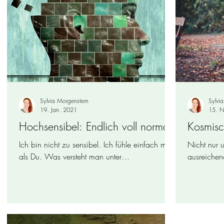
Sylvia Morgenstern
Sylvi
19. Jan. 2021
15. N
Hochsensibel: Endlich voll normal!
Kosmisc
Ich bin nicht zu sensibel. Ich fühle einfach mehr
Nicht nur 
als Du. Was versteht man unter
ausreichen
Hochsensibilität? Und was bedeutet das für
allem, wei
den Alltag?...
so...