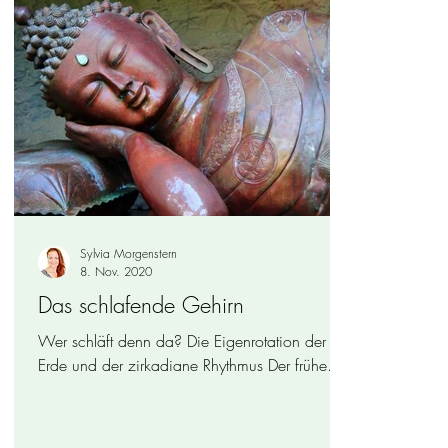
Sylvia Morgenstern
8. Nov. 2020
Das schlafende Gehirn
Wer schläft denn da? Die Eigenrotation der
Erde und der zirkadiane Rhythmus Der frühe
Vogel fängt den Wurm? Melatonin - Taktgeber
des...