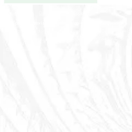
Cookies
Impressum
Datenschutz
Heilpraktikerpraxis für Psychotherapie Sylvia Morgenstern:
Standort Düsseldorf: Mülheimer Straße 9 // 40239 Düsseldo
Standort Stralsund: Fritz-Reuter-Straße 45 // 18439 Stralsun
© Urheberrecht. Alle Rechte vorbehalten.