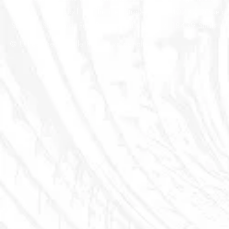
Standort Düsseldorf: Mülheimer Straße 9 // 40239 Düsseldo
Standort Stralsund: Fritz-Reuter-Straße 45 // 18439 Stralsun
© Urheberrecht. Alle Rechte vorbehalten.